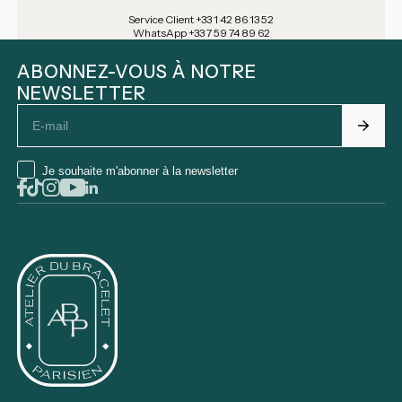
Service Client +33 1 42 86 13 52
WhatsApp +33 7 59 74 89 62
ABONNEZ-VOUS À NOTRE
NEWSLETTER
Email
Je souhaite m'abonner à la newsletter
Facebook
Tiktok
Instagram
Youtube
Linkedin