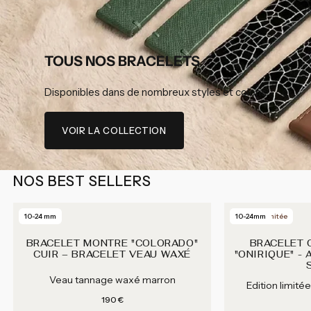
TOUS NOS BRACELETS
Disponibles dans de nombreux styles et coloris
VOIR LA COLLECTION
NOS BEST SELLERS
Next
10-24 mm
Edition Limitée
10-24mm
BRACELET MONTRE "COLORADO"
BRACELET 
CUIR – BRACELET VEAU WAXÉ
"ONIRIQUE" -
Veau tannage waxé marron
Edition limité
Prix habituel
190 €